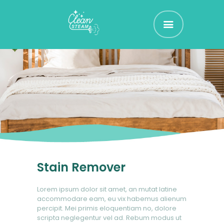
CLEAN STEAM
Nettoyage et Assainissement de vos Textiles d'Ammeublement
ACCUEIL
RÉSERVEZ !
TARIFS
CONTACT
Stain Remover
Lorem ipsum dolor sit amet, an mutat latine
accommodare eam, eu vix habemus alienum
percipit. Mei primis eloquentiam no, dolore
scripta neglegentur vel ad. Rebum modus ut