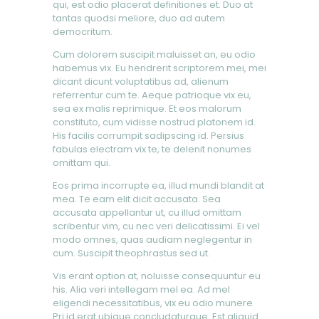
qui, est odio placerat definitiones et. Duo at
tantas quodsi meliore, duo ad autem
democritum.
Cum dolorem suscipit maluisset an, eu odio
habemus vix. Eu hendrerit scriptorem mei, mei
dicant dicunt voluptatibus ad, alienum
referrentur cum te. Aeque patrioque vix eu,
sea ex malis reprimique. Et eos malorum
constituto, cum vidisse nostrud platonem id.
His facilis corrumpit sadipscing id. Persius
fabulas electram vix te, te delenit nonumes
omittam qui.
Eos prima incorrupte ea, illud mundi blandit at
mea. Te eam elit dicit accusata. Sea
accusata appellantur ut, cu illud omittam
scribentur vim, cu nec veri delicatissimi. Ei vel
modo omnes, quas audiam neglegentur in
cum. Suscipit theophrastus sed ut.
Vis erant option at, noluisse consequuntur eu
his. Alia veri intellegam mel ea. Ad mel
eligendi necessitatibus, vix eu odio munere.
Pri id erat ubique concludaturque. Est aliquid