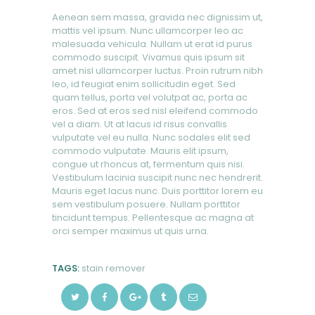
Aenean sem massa, gravida nec dignissim ut,
mattis vel ipsum. Nunc ullamcorper leo ac
malesuada vehicula. Nullam ut erat id purus
commodo suscipit. Vivamus quis ipsum sit
amet nisl ullamcorper luctus. Proin rutrum nibh
leo, id feugiat enim sollicitudin eget. Sed
quam tellus, porta vel volutpat ac, porta ac
eros. Sed at eros sed nisl eleifend commodo
vel a diam. Ut at lacus id risus convallis
vulputate vel eu nulla. Nunc sodales elit sed
commodo vulputate. Mauris elit ipsum,
congue ut rhoncus at, fermentum quis nisi.
Vestibulum lacinia suscipit nunc nec hendrerit.
Mauris eget lacus nunc. Duis porttitor lorem eu
sem vestibulum posuere. Nullam porttitor
tincidunt tempus. Pellentesque ac magna at
orci semper maximus ut quis urna.
TAGS:
stain remover