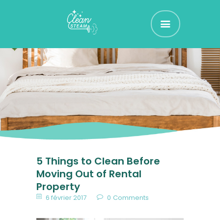
CLEAN STEAM
Nettoyage et Assainissement de vos Textiles d'Ammeublement
ACCUEIL
RÉSERVEZ !
TARIFS
CONTACT
5 Things to Clean Before
Moving Out of Rental
Property
6 février 2017
0
Comments