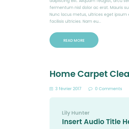
adipiscing elit. Aliquam feugiat, arcu se
fermentum nisl dolor ac erat. Mauris sus
Nunc lacus metus, ultrices eget ipsum eg
facilisis ultricies. Nam eu…
READ MORE
Home Carpet Clea
3 février 2017
0
Comments
Lily Hunter
Insert Audio Title H