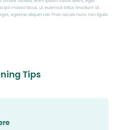
d ornare facilisis, enim ipsum varius libero, eget
cipit massa lacus, ut euismod tellus tincidunt at.
et, egestas aliquet nisi. Proin iaculis nunc non ligula
ning Tips
ere