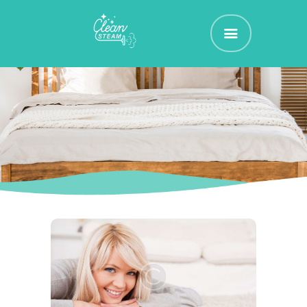
CLEAN STEAM
Nettoyage et Assainissement de vos Textiles d'Ammeublement
ACCUEIL
RÉSERVEZ !
TARIFS
CONTACT