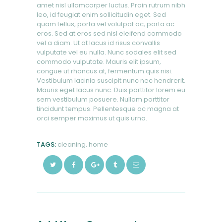
amet nisl ullamcorper luctus. Proin rutrum nibh
leo, id feugiat enim sollicitudin eget. Sed
quam tellus, porta vel volutpat ac, porta ac
eros. Sed at eros sed nisl eleifend commodo
vel a diam. Ut at lacus id risus convallis
vulputate vel eu nulla. Nunc sodales elit sed
commodo vulputate. Mauris elit ipsum,
congue ut rhoncus at, fermentum quis nisi.
Vestibulum lacinia suscipit nunc nec hendrerit.
Mauris eget lacus nunc. Duis porttitor lorem eu
sem vestibulum posuere. Nullam porttitor
tincidunt tempus. Pellentesque ac magna at
orci semper maximus ut quis urna.
TAGS:
cleaning
,
home